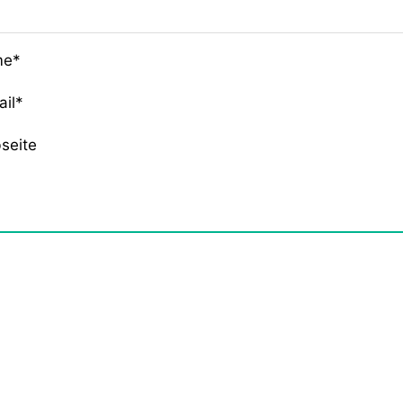
me*
ail*
seite