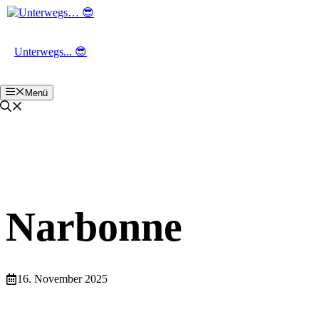
Zum
Inhalt
springen
Unterwegs... 😎
Menü
Narbonne
16. November 2025