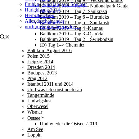
Baltikum 2019 – Tag 9 – Veczernju klintis
Frühling wird langsam Sommer
Baltikum 2019 – Tag 8 – Nationalpark Gauja
Harlekinade 2014
Baltikum 2019 – Tag 7 -Saulkrasti
Herbstleuchten
Baltikum 2019 – Tag 6 – Burtnieks
Alles durcheinander
Baltikum 2019 – Tag 5 – Saulkrasti
noch mehr durcheinander…
Baltikum 2019 – Tag 4 -Kaunas
Baltikum 2019 – Tag 3 -Ostróda
Baltikum 2019 – Tag 2 – Świebodzin
(D) Tag 1–> Chemnitz
Baltikum August 2016
Polen 2015
Leipzig 2014
Dresden 2014
Budapest 2013
Prag 2012
Istanbul 2011 und 2014
Und was ich sonst noch sah
Tangermünde
Ludwigslust
Oberwesel
Wismar
Ostsee
Und wieder die Ostsee -2019
Am See
Loppin