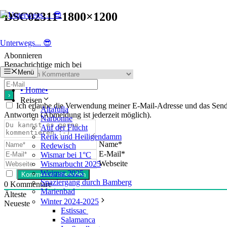
Zum
DSC02311-1800×1200
Inhalt
springen
Unterwegs... 😎
Abonnieren
Benachrichtige mich bei
Menü
• Home•
Reisen
Ich erlaube die Verwendung meiner E-Mail-Adresse und das Se
Altafulla
Antworten (Abmeldung ist jederzeit möglich).
Narbonne
Auf der Flucht
Rerik und Heiligendamm
Name*
Redewisch
E-Mail*
Wismar bei 1°C
Webseite
Wismarbucht 2025
Weimar 2025
Spaziergang durch Bamberg
0
Kommentare
Marienbad
Älteste
Winter 2024-2025
Neueste
Estissac
Salamanca