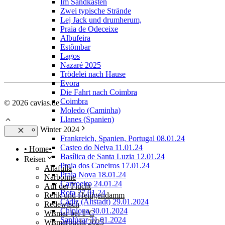
Im Sandkasten
Zwei typische Strände
Lej Jack und drumherum,
Praia de Odeceixe
Albufeira
Estômbar
Lagos
Nazaré 2025
Trödelei nach Hause
Evora
Die Fahrt nach Coimbra
Coimbra
© 2026 cavias.de
Moledo (Caminha)
Llanes (Spanien)
Winter 2024
Frankreich, Spanien, Portugal 08.01.24
Schließen
Casteo do Neiva 11.01.24
• Home•
Basílica de Santa Luzia 12.01.24
Reisen
Praia dos Caneiros 17.01.24
Altafulla
Praia Nova 18.01.24
Narbonne
Carvoeiro 24.01.24
Auf der Flucht
Rota 27.01.24
Rerik und Heiligendamm
Cádiz (Altstadt) 29.01.2024
Redewisch
Chipiona 30.01.2024
Wismar bei 1°C
Sanlúcar 31.01.2024
Wismarbucht 2025