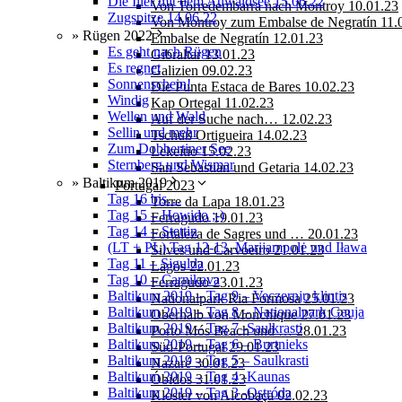
Die Iller mit dem Auwaldsee 15.06.22
Von Torredembarra nach Montroy 10.01.23
Zugspitze 14.06.22
Von Montroy zum Embalse de Negratín 11.
» Rügen 2022
Embalse de Negratín 12.01.23
Es geht nach Rügen
Gibraltar 13.01.23
Es regnet
Galizien 09.02.23
Sonnenschein!
Die Punta Estaca de Bares 10.02.23
Windig
Kap Ortegal 11.02.23
Wellen und Wald
Auf der Suche nach… 12.02.23
Sellin und mehr
Tschüß Ortigueira 14.02.23
Zum Dobbertiner See
Lekeitio 15.02.23
Sternberg und Wismar
San Sebastian und Getaria 14.02.23
» Baltikum 2019
Portugal 2023
Tag 16 bis…
Torre da Lapa 18.01.23
Tag 15 – Howido ;-)
Ferragudo 19.01.23
Tag 14 – Stettin
Fortaleza de Sagres und … 20.01.23
(LT + PL) Tag 12-13, Marijampolė und Iława
Silves und Carvoeiro 21.01.23
Tag 11 – Sigulda
Lagos 22.01.23
Tag 10 – Carnikava
Ferragudo 23.01.23
Baltikum 2019 – Tag 9 – Veczernju klintis
Nationalpark Ria Formosa 25.01.23
Baltikum 2019 – Tag 8 – Nationalpark Gauja
Oberhalb von Monchique 27.01.23
Baltikum 2019 – Tag 7 -Saulkrasti
Porto Mós Beach und … 28.01.23
Baltikum 2019 – Tag 6 – Burtnieks
Süd-Portugal 29.01.23
Baltikum 2019 – Tag 5 – Saulkrasti
Nazaré 30.01.23
Baltikum 2019 – Tag 4 -Kaunas
Óbidos 31.01.23
Baltikum 2019 – Tag 3 -Ostróda
Kloster von Alcobaça 02.02.23