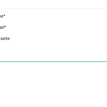
me*
ail*
seite