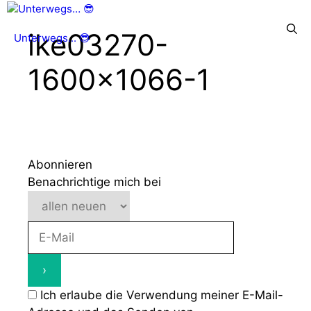
Zum
Inhalt
Menü
ike03270-
Unterwegs... 😎
springen
1600×1066-1
Abonnieren
Benachrichtige mich bei
Ich erlaube die Verwendung meiner E-Mail-