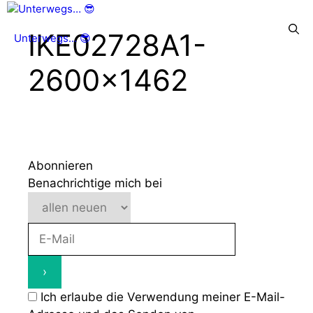
Zum
Inhalt
Menü
IKE02728A1-
Unterwegs... 😎
springen
2600×1462
Abonnieren
Benachrichtige mich bei
Ich erlaube die Verwendung meiner E-Mail-