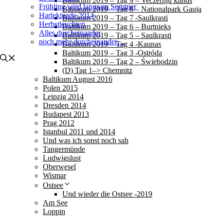
Baltikum 2019 – Tag 9 – Veczernju klintis
Frühling wird langsam Sommer
Baltikum 2019 – Tag 8 – Nationalpark Gauja
Harlekinade 2014
Baltikum 2019 – Tag 7 -Saulkrasti
Herbstleuchten
Baltikum 2019 – Tag 6 – Burtnieks
Alles durcheinander
Baltikum 2019 – Tag 5 – Saulkrasti
noch mehr durcheinander…
Baltikum 2019 – Tag 4 -Kaunas
Baltikum 2019 – Tag 3 -Ostróda
Baltikum 2019 – Tag 2 – Świebodzin
(D) Tag 1–> Chemnitz
Baltikum August 2016
Polen 2015
Leipzig 2014
Dresden 2014
Budapest 2013
Prag 2012
Istanbul 2011 und 2014
Und was ich sonst noch sah
Tangermünde
Ludwigslust
Oberwesel
Wismar
Ostsee
Und wieder die Ostsee -2019
Am See
Loppin