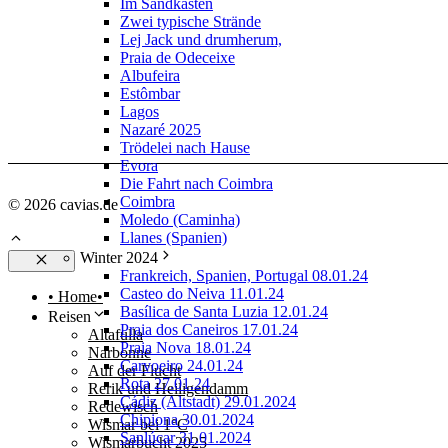
Im Sandkasten
Zwei typische Strände
Lej Jack und drumherum,
Praia de Odeceixe
Albufeira
Estômbar
Lagos
Nazaré 2025
Trödelei nach Hause
Evora
Die Fahrt nach Coimbra
Coimbra
© 2026 cavias.de
Moledo (Caminha)
Llanes (Spanien)
Winter 2024
Frankreich, Spanien, Portugal 08.01.24
Schließen
Casteo do Neiva 11.01.24
• Home•
Basílica de Santa Luzia 12.01.24
Reisen
Praia dos Caneiros 17.01.24
Altafulla
Praia Nova 18.01.24
Narbonne
Carvoeiro 24.01.24
Auf der Flucht
Rota 27.01.24
Rerik und Heiligendamm
Cádiz (Altstadt) 29.01.2024
Redewisch
Chipiona 30.01.2024
Wismar bei 1°C
Sanlúcar 31.01.2024
Wismarbucht 2025