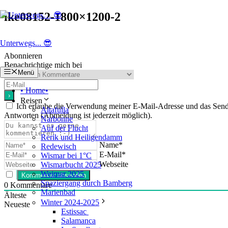
Zum
ike08152-1800×1200-2
Inhalt
springen
Unterwegs... 😎
Abonnieren
Benachrichtige mich bei
Menü
• Home•
Reisen
Ich erlaube die Verwendung meiner E-Mail-Adresse und das Se
Altafulla
Antworten (Abmeldung ist jederzeit möglich).
Narbonne
Auf der Flucht
Rerik und Heiligendamm
Name*
Redewisch
E-Mail*
Wismar bei 1°C
Webseite
Wismarbucht 2025
Weimar 2025
Spaziergang durch Bamberg
0
Kommentare
Marienbad
Älteste
Winter 2024-2025
Neueste
Estissac
Salamanca