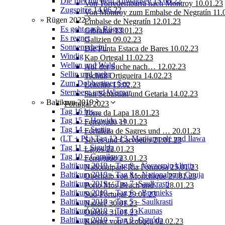
Die Iller mit dem Auwaldsee 15.06.22
Von Torredembarra nach Montroy 10.01.23
Zugspitze 14.06.22
Von Montroy zum Embalse de Negratín 11.
» Rügen 2022
Embalse de Negratín 12.01.23
Es geht nach Rügen
Gibraltar 13.01.23
Es regnet
Galizien 09.02.23
Sonnenschein!
Die Punta Estaca de Bares 10.02.23
Windig
Kap Ortegal 11.02.23
Wellen und Wald
Auf der Suche nach… 12.02.23
Sellin und mehr
Tschüß Ortigueira 14.02.23
Zum Dobbertiner See
Lekeitio 15.02.23
Sternberg und Wismar
San Sebastian und Getaria 14.02.23
» Baltikum 2019
Portugal 2023
Tag 16 bis…
Torre da Lapa 18.01.23
Tag 15 – Howido ;-)
Ferragudo 19.01.23
Tag 14 – Stettin
Fortaleza de Sagres und … 20.01.23
(LT + PL) Tag 12-13, Marijampolė und Iława
Silves und Carvoeiro 21.01.23
Tag 11 – Sigulda
Lagos 22.01.23
Tag 10 – Carnikava
Ferragudo 23.01.23
Baltikum 2019 – Tag 9 – Veczernju klintis
Nationalpark Ria Formosa 25.01.23
Baltikum 2019 – Tag 8 – Nationalpark Gauja
Oberhalb von Monchique 27.01.23
Baltikum 2019 – Tag 7 -Saulkrasti
Porto Mós Beach und … 28.01.23
Baltikum 2019 – Tag 6 – Burtnieks
Süd-Portugal 29.01.23
Baltikum 2019 – Tag 5 – Saulkrasti
Nazaré 30.01.23
Baltikum 2019 – Tag 4 -Kaunas
Óbidos 31.01.23
Baltikum 2019 – Tag 3 -Ostróda
Kloster von Alcobaça 02.02.23