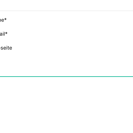
me*
ail*
seite