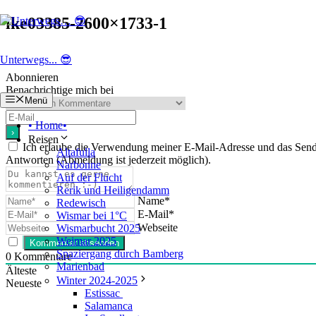
Zum
ike03385-2600×1733-1
Inhalt
springen
Unterwegs... 😎
Abonnieren
Benachrichtige mich bei
Menü
• Home•
Reisen
Ich erlaube die Verwendung meiner E-Mail-Adresse und das Se
Altafulla
Antworten (Abmeldung ist jederzeit möglich).
Narbonne
Auf der Flucht
Rerik und Heiligendamm
Name*
Redewisch
E-Mail*
Wismar bei 1°C
Webseite
Wismarbucht 2025
Weimar 2025
Spaziergang durch Bamberg
0
Kommentare
Marienbad
Älteste
Winter 2024-2025
Neueste
Estissac
Salamanca