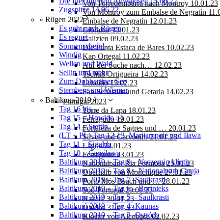
Die Iller mit dem Auwaldsee 15.06.22
Von Torredembarra nach Montroy 10.01.23
Zugspitze 14.06.22
Von Montroy zum Embalse de Negratín 11.
» Rügen 2022
Embalse de Negratín 12.01.23
Es geht nach Rügen
Gibraltar 13.01.23
Es regnet
Galizien 09.02.23
Sonnenschein!
Die Punta Estaca de Bares 10.02.23
Windig
Kap Ortegal 11.02.23
Wellen und Wald
Auf der Suche nach… 12.02.23
Sellin und mehr
Tschüß Ortigueira 14.02.23
Zum Dobbertiner See
Lekeitio 15.02.23
Sternberg und Wismar
San Sebastian und Getaria 14.02.23
» Baltikum 2019
Portugal 2023
Tag 16 bis…
Torre da Lapa 18.01.23
Tag 15 – Howido ;-)
Ferragudo 19.01.23
Tag 14 – Stettin
Fortaleza de Sagres und … 20.01.23
(LT + PL) Tag 12-13, Marijampolė und Iława
Silves und Carvoeiro 21.01.23
Tag 11 – Sigulda
Lagos 22.01.23
Tag 10 – Carnikava
Ferragudo 23.01.23
Baltikum 2019 – Tag 9 – Veczernju klintis
Nationalpark Ria Formosa 25.01.23
Baltikum 2019 – Tag 8 – Nationalpark Gauja
Oberhalb von Monchique 27.01.23
Baltikum 2019 – Tag 7 -Saulkrasti
Porto Mós Beach und … 28.01.23
Baltikum 2019 – Tag 6 – Burtnieks
Süd-Portugal 29.01.23
Baltikum 2019 – Tag 5 – Saulkrasti
Nazaré 30.01.23
Baltikum 2019 – Tag 4 -Kaunas
Óbidos 31.01.23
Baltikum 2019 – Tag 3 -Ostróda
Kloster von Alcobaça 02.02.23