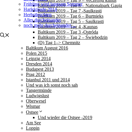
Baltikum 2019 – Tag 9 – Veczernju klintis
Frühling wird langsam Sommer
Baltikum 2019 – Tag 8 – Nationalpark Gauja
Harlekinade 2014
Baltikum 2019 – Tag 7 -Saulkrasti
Herbstleuchten
Baltikum 2019 – Tag 6 – Burtnieks
Alles durcheinander
Baltikum 2019 – Tag 5 – Saulkrasti
noch mehr durcheinander…
Baltikum 2019 – Tag 4 -Kaunas
Baltikum 2019 – Tag 3 -Ostróda
Baltikum 2019 – Tag 2 – Świebodzin
(D) Tag 1–> Chemnitz
Baltikum August 2016
Polen 2015
Leipzig 2014
Dresden 2014
Budapest 2013
Prag 2012
Istanbul 2011 und 2014
Und was ich sonst noch sah
Tangermünde
Ludwigslust
Oberwesel
Wismar
Ostsee
Und wieder die Ostsee -2019
Am See
Loppin