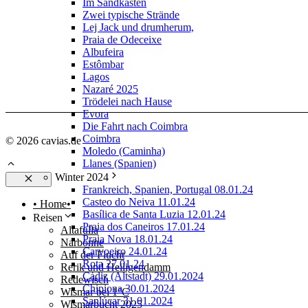
Im Sandkasten
Zwei typische Strände
Lej Jack und drumherum,
Praia de Odeceixe
Albufeira
Estômbar
Lagos
Nazaré 2025
Trödelei nach Hause
Evora
Die Fahrt nach Coimbra
Coimbra
© 2026 cavias.de
Moledo (Caminha)
Llanes (Spanien)
Winter 2024
Frankreich, Spanien, Portugal 08.01.24
Schließen
Casteo do Neiva 11.01.24
• Home•
Basílica de Santa Luzia 12.01.24
Reisen
Praia dos Caneiros 17.01.24
Altafulla
Praia Nova 18.01.24
Narbonne
Carvoeiro 24.01.24
Auf der Flucht
Rota 27.01.24
Rerik und Heiligendamm
Cádiz (Altstadt) 29.01.2024
Redewisch
Chipiona 30.01.2024
Wismar bei 1°C
Sanlúcar 31.01.2024
Wismarbucht 2025