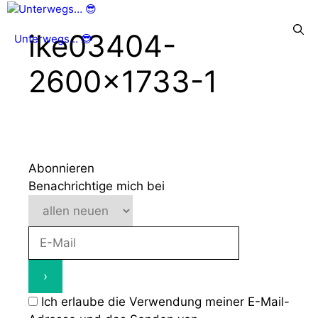
Zum
Inhalt
Menü
ike03404-
Unterwegs... 😎
springen
2600×1733-1
Abonnieren
Benachrichtige mich bei
Ich erlaube die Verwendung meiner E-Mail-