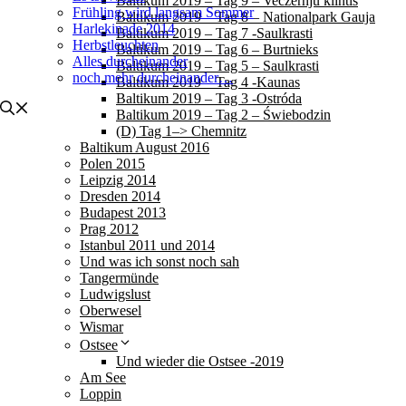
Baltikum 2019 – Tag 9 – Veczernju klintis
Frühling wird langsam Sommer
Baltikum 2019 – Tag 8 – Nationalpark Gauja
Harlekinade 2014
Baltikum 2019 – Tag 7 -Saulkrasti
Herbstleuchten
Baltikum 2019 – Tag 6 – Burtnieks
Alles durcheinander
Baltikum 2019 – Tag 5 – Saulkrasti
noch mehr durcheinander…
Baltikum 2019 – Tag 4 -Kaunas
Baltikum 2019 – Tag 3 -Ostróda
Baltikum 2019 – Tag 2 – Świebodzin
(D) Tag 1–> Chemnitz
Baltikum August 2016
Polen 2015
Leipzig 2014
Dresden 2014
Budapest 2013
Prag 2012
Istanbul 2011 und 2014
Und was ich sonst noch sah
Tangermünde
Ludwigslust
Oberwesel
Wismar
Ostsee
Und wieder die Ostsee -2019
Am See
Loppin