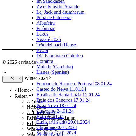
Im Sandkasten
Zwei typische Strände
Lej Jack und drumherum,
Praia de Odeceixe
Albufeira
Estômbar
Lagos
Nazaré 2025
Trödelei nach Hause
Evora
Die Fahrt nach Coimbra
Coimbra
© 2026 cavias.de
Moledo (Caminha)
Llanes (Spanien)
Winter 2024
Frankreich, Spanien, Portugal 08.01.24
Schließen
Casteo do Neiva 11.01.24
• Home•
Basílica de Santa Luzia 12.01.24
Reisen
Praia dos Caneiros 17.01.24
Altafulla
Praia Nova 18.01.24
Narbonne
Carvoeiro 24.01.24
Auf der Flucht
Rota 27.01.24
Rerik und Heiligendamm
Cádiz (Altstadt) 29.01.2024
Redewisch
Chipiona 30.01.2024
Wismar bei 1°C
Sanlúcar 31.01.2024
Wismarbucht 2025