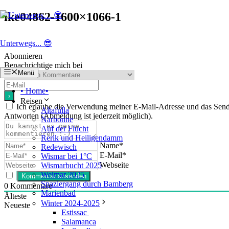
Zum
ike04862-1600×1066-1
Inhalt
springen
Unterwegs... 😎
Abonnieren
Benachrichtige mich bei
Menü
• Home•
Reisen
Ich erlaube die Verwendung meiner E-Mail-Adresse und das Se
Altafulla
Antworten (Abmeldung ist jederzeit möglich).
Narbonne
Auf der Flucht
Rerik und Heiligendamm
Name*
Redewisch
E-Mail*
Wismar bei 1°C
Webseite
Wismarbucht 2025
Weimar 2025
Spaziergang durch Bamberg
0
Kommentare
Marienbad
Älteste
Winter 2024-2025
Neueste
Estissac
Salamanca