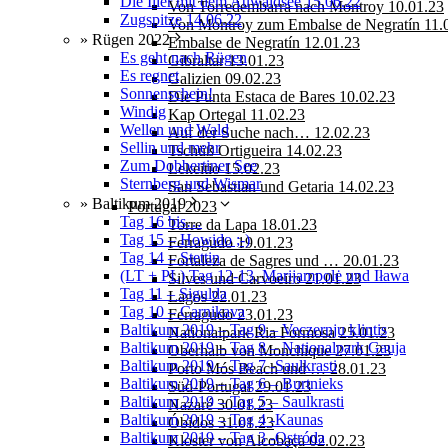
Die Iller mit dem Auwaldsee 15.06.22
Von Torredembarra nach Montroy 10.01.23
Zugspitze 14.06.22
Von Montroy zum Embalse de Negratín 11.
» Rügen 2022
Embalse de Negratín 12.01.23
Es geht nach Rügen
Gibraltar 13.01.23
Es regnet
Galizien 09.02.23
Sonnenschein!
Die Punta Estaca de Bares 10.02.23
Windig
Kap Ortegal 11.02.23
Wellen und Wald
Auf der Suche nach… 12.02.23
Sellin und mehr
Tschüß Ortigueira 14.02.23
Zum Dobbertiner See
Lekeitio 15.02.23
Sternberg und Wismar
San Sebastian und Getaria 14.02.23
» Baltikum 2019
Portugal 2023
Tag 16 bis…
Torre da Lapa 18.01.23
Tag 15 – Howido ;-)
Ferragudo 19.01.23
Tag 14 – Stettin
Fortaleza de Sagres und … 20.01.23
(LT + PL) Tag 12-13, Marijampolė und Iława
Silves und Carvoeiro 21.01.23
Tag 11 – Sigulda
Lagos 22.01.23
Tag 10 – Carnikava
Ferragudo 23.01.23
Baltikum 2019 – Tag 9 – Veczernju klintis
Nationalpark Ria Formosa 25.01.23
Baltikum 2019 – Tag 8 – Nationalpark Gauja
Oberhalb von Monchique 27.01.23
Baltikum 2019 – Tag 7 -Saulkrasti
Porto Mós Beach und … 28.01.23
Baltikum 2019 – Tag 6 – Burtnieks
Süd-Portugal 29.01.23
Baltikum 2019 – Tag 5 – Saulkrasti
Nazaré 30.01.23
Baltikum 2019 – Tag 4 -Kaunas
Óbidos 31.01.23
Baltikum 2019 – Tag 3 -Ostróda
Kloster von Alcobaça 02.02.23