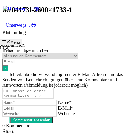
Zum
ike04173l-2600×1733-1
Inhalt
springen
Unterwegs... 😎
Bluthänfling
Menü
Abonnieren
Benachrichtige mich bei
Ich erlaube die Verwendung meiner E-Mail-Adresse und das
Senden von Benachrichtigungen über neue Kommentare und
Antworten (Abmeldung ist jederzeit möglich).
Name*
E-Mail*
Webseite
0
Kommentare
Älteste