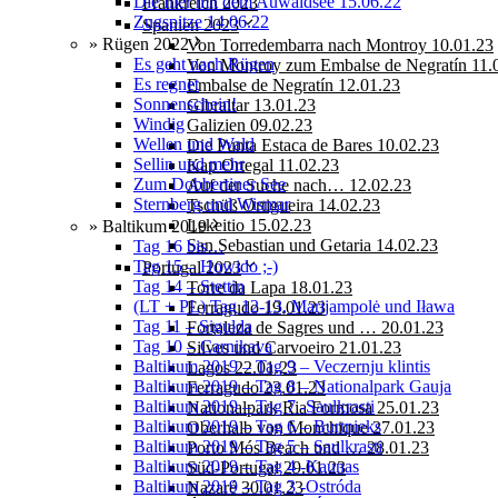
Die Iller mit dem Auwaldsee 15.06.22
Frankreich 2023
Zugspitze 14.06.22
Spanien 2023
» Rügen 2022
Von Torredembarra nach Montroy 10.01.23
Es geht nach Rügen
Von Montroy zum Embalse de Negratín 11.
Es regnet
Embalse de Negratín 12.01.23
Sonnenschein!
Gibraltar 13.01.23
Windig
Galizien 09.02.23
Wellen und Wald
Die Punta Estaca de Bares 10.02.23
Sellin und mehr
Kap Ortegal 11.02.23
Zum Dobbertiner See
Auf der Suche nach… 12.02.23
Sternberg und Wismar
Tschüß Ortigueira 14.02.23
Lekeitio 15.02.23
» Baltikum 2019
San Sebastian und Getaria 14.02.23
Tag 16 bis…
Tag 15 – Howido ;-)
Portugal 2023
Tag 14 – Stettin
Torre da Lapa 18.01.23
(LT + PL) Tag 12-13, Marijampolė und Iława
Ferragudo 19.01.23
Tag 11 – Sigulda
Fortaleza de Sagres und … 20.01.23
Tag 10 – Carnikava
Silves und Carvoeiro 21.01.23
Baltikum 2019 – Tag 9 – Veczernju klintis
Lagos 22.01.23
Baltikum 2019 – Tag 8 – Nationalpark Gauja
Ferragudo 23.01.23
Baltikum 2019 – Tag 7 -Saulkrasti
Nationalpark Ria Formosa 25.01.23
Baltikum 2019 – Tag 6 – Burtnieks
Oberhalb von Monchique 27.01.23
Baltikum 2019 – Tag 5 – Saulkrasti
Porto Mós Beach und … 28.01.23
Baltikum 2019 – Tag 4 -Kaunas
Süd-Portugal 29.01.23
Baltikum 2019 – Tag 3 -Ostróda
Nazaré 30.01.23