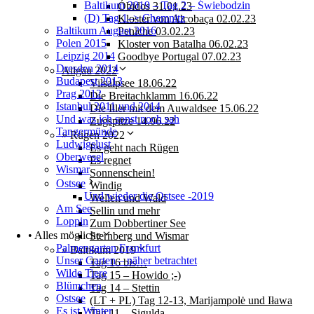
Baltikum 2019 – Tag 2 – Świebodzin
Óbidos 31.01.23
(D) Tag 1–> Chemnitz
Kloster von Alcobaça 02.02.23
Baltikum August 2016
Peniche 03.02.23
Polen 2015
Kloster von Batalha 06.02.23
Leipzig 2014
Goodbye Portugal 07.02.23
Dresden 2014
Allgäu 2022
Budapest 2013
Vilsalpsee 18.06.22
Prag 2012
Die Breitachklamm 16.06.22
Istanbul 2011 und 2014
Die Iller mit dem Auwaldsee 15.06.22
Und was ich sonst noch sah
Zugspitze 14.06.22
Tangermünde
» Rügen 2022
Ludwigslust
Es geht nach Rügen
Oberwesel
Es regnet
Wismar
Sonnenschein!
Ostsee
Windig
Und wieder die Ostsee -2019
Wellen und Wald
Am See
Sellin und mehr
Loppin
Zum Dobbertiner See
• Alles mögliche
Sternberg und Wismar
Palmengarten Frankfurt
» Baltikum 2019
Unser Garten – näher betrachtet
Tag 16 bis…
Wilde Tiere
Tag 15 – Howido ;-)
Blümchen
Tag 14 – Stettin
Ostsee
(LT + PL) Tag 12-13, Marijampolė und Iława
Es ist Winter
Tag 11 – Sigulda