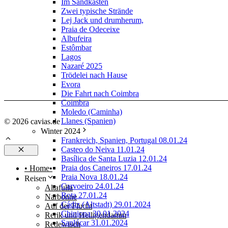
Im Sandkasten
Zwei typische Strände
Lej Jack und drumherum,
Praia de Odeceixe
Albufeira
Estômbar
Lagos
Nazaré 2025
Trödelei nach Hause
Evora
Die Fahrt nach Coimbra
Coimbra
Moledo (Caminha)
Llanes (Spanien)
© 2026 cavias.de
Winter 2024
Frankreich, Spanien, Portugal 08.01.24
Casteo do Neiva 11.01.24
Schließen
Basílica de Santa Luzia 12.01.24
Praia dos Caneiros 17.01.24
• Home•
Praia Nova 18.01.24
Reisen
Carvoeiro 24.01.24
Altafulla
Rota 27.01.24
Narbonne
Cádiz (Altstadt) 29.01.2024
Auf der Flucht
Chipiona 30.01.2024
Rerik und Heiligendamm
Sanlúcar 31.01.2024
Redewisch