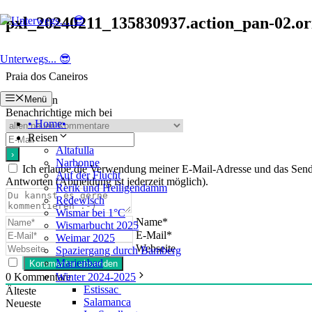
Zum
pxl_20240211_135830937.action_pan-02.or
Inhalt
springen
Unterwegs... 😎
Praia dos Caneiros
Abonnieren
Menü
Benachrichtige mich bei
• Home•
Reisen
Altafulla
Narbonne
Ich erlaube die Verwendung meiner E-Mail-Adresse und das Se
Auf der Flucht
Antworten (Abmeldung ist jederzeit möglich).
Rerik und Heiligendamm
Redewisch
Wismar bei 1°C
Name*
Wismarbucht 2025
E-Mail*
Weimar 2025
Webseite
Spaziergang durch Bamberg
Marienbad
0
Kommentare
Winter 2024-2025
Estissac
Älteste
Salamanca
Neueste