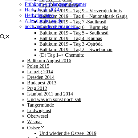
Frühling wird langsam Sommer
Tag 10 – Carnikava
Harlekinade 2014
Baltikum 2019 – Tag 9 – Veczernju klintis
Herbstleuchten
Baltikum 2019 – Tag 8 – Nationalpark Gauja
Alles durcheinander
Baltikum 2019 – Tag 7 -Saulkrasti
noch mehr durcheinander…
Baltikum 2019 – Tag 6 – Burtnieks
Baltikum 2019 – Tag 5 – Saulkrasti
Baltikum 2019 – Tag 4 -Kaunas
Baltikum 2019 – Tag 3 -Ostróda
Baltikum 2019 – Tag 2 – Świebodzin
(D) Tag 1–> Chemnitz
Baltikum August 2016
Polen 2015
Leipzig 2014
Dresden 2014
Budapest 2013
Prag 2012
Istanbul 2011 und 2014
Und was ich sonst noch sah
Tangermünde
Ludwigslust
Oberwesel
Wismar
Ostsee
Und wieder die Ostsee -2019