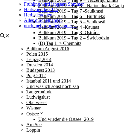
Baltikum 2019 – Tag 9 – Veczernju klintis
Frühling wird langsam Sommer
Baltikum 2019 – Tag 8 – Nationalpark Gauja
Harlekinade 2014
Baltikum 2019 – Tag 7 -Saulkrasti
Herbstleuchten
Baltikum 2019 – Tag 6 – Burtnieks
Alles durcheinander
Baltikum 2019 – Tag 5 – Saulkrasti
noch mehr durcheinander…
Baltikum 2019 – Tag 4 -Kaunas
Baltikum 2019 – Tag 3 -Ostróda
Baltikum 2019 – Tag 2 – Świebodzin
(D) Tag 1–> Chemnitz
Baltikum August 2016
Polen 2015
Leipzig 2014
Dresden 2014
Budapest 2013
Prag 2012
Istanbul 2011 und 2014
Und was ich sonst noch sah
Tangermünde
Ludwigslust
Oberwesel
Wismar
Ostsee
Und wieder die Ostsee -2019
Am See
Loppin