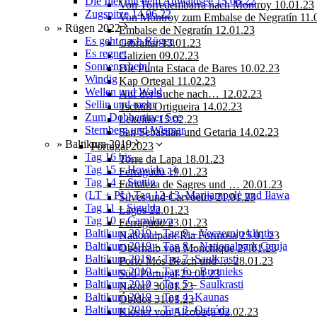
Die Iller mit dem Auwaldsee 15.06.22
Von Torredembarra nach Montroy 10.01.23
Zugspitze 14.06.22
Von Montroy zum Embalse de Negratín 11.
» Rügen 2022
Embalse de Negratín 12.01.23
Es geht nach Rügen
Gibraltar 13.01.23
Es regnet
Galizien 09.02.23
Sonnenschein!
Die Punta Estaca de Bares 10.02.23
Windig
Kap Ortegal 11.02.23
Wellen und Wald
Auf der Suche nach… 12.02.23
Sellin und mehr
Tschüß Ortigueira 14.02.23
Zum Dobbertiner See
Lekeitio 15.02.23
Sternberg und Wismar
San Sebastian und Getaria 14.02.23
» Baltikum 2019
Portugal 2023
Tag 16 bis…
Torre da Lapa 18.01.23
Tag 15 – Howido ;-)
Ferragudo 19.01.23
Tag 14 – Stettin
Fortaleza de Sagres und … 20.01.23
(LT + PL) Tag 12-13, Marijampolė und Iława
Silves und Carvoeiro 21.01.23
Tag 11 – Sigulda
Lagos 22.01.23
Tag 10 – Carnikava
Ferragudo 23.01.23
Baltikum 2019 – Tag 9 – Veczernju klintis
Nationalpark Ria Formosa 25.01.23
Baltikum 2019 – Tag 8 – Nationalpark Gauja
Oberhalb von Monchique 27.01.23
Baltikum 2019 – Tag 7 -Saulkrasti
Porto Mós Beach und … 28.01.23
Baltikum 2019 – Tag 6 – Burtnieks
Süd-Portugal 29.01.23
Baltikum 2019 – Tag 5 – Saulkrasti
Nazaré 30.01.23
Baltikum 2019 – Tag 4 -Kaunas
Óbidos 31.01.23
Baltikum 2019 – Tag 3 -Ostróda
Kloster von Alcobaça 02.02.23