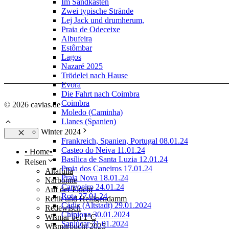
Im Sandkasten
Zwei typische Strände
Lej Jack und drumherum,
Praia de Odeceixe
Albufeira
Estômbar
Lagos
Nazaré 2025
Trödelei nach Hause
Evora
Die Fahrt nach Coimbra
Coimbra
© 2026 cavias.de
Moledo (Caminha)
Llanes (Spanien)
Winter 2024
Frankreich, Spanien, Portugal 08.01.24
Schließen
Casteo do Neiva 11.01.24
• Home•
Basílica de Santa Luzia 12.01.24
Reisen
Praia dos Caneiros 17.01.24
Altafulla
Praia Nova 18.01.24
Narbonne
Carvoeiro 24.01.24
Auf der Flucht
Rota 27.01.24
Rerik und Heiligendamm
Cádiz (Altstadt) 29.01.2024
Redewisch
Chipiona 30.01.2024
Wismar bei 1°C
Sanlúcar 31.01.2024
Wismarbucht 2025