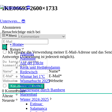
Zum
IKE06695-2600×1733
Inhalt
springen
Unterwegs... 😎
Abonnieren
Benachrichtige mich bei
Menü
• Home•
Reisen
Ich erlaube die Verwendung meiner E-Mail-Adresse und das Se
Altafulla
Antworten (Abmeldung ist jederzeit möglich).
Narbonne
Auf der Flucht
Rerik und Heiligendamm
Name*
Redewisch
E-Mail*
Wismar bei 1°C
Webseite
Wismarbucht 2025
Weimar 2025
Spaziergang durch Bamberg
0
Kommentare
Marienbad
Älteste
Winter 2024-2025
Neueste
Estissac
Salamanca